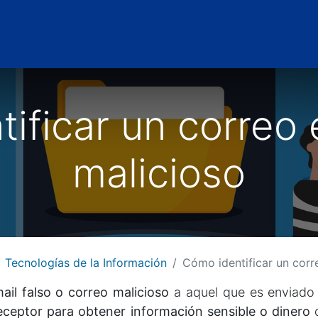
Noticias
Cita
ificar un correo 
malicioso
Tecnologías de la Información
Cómo identificar un correo el
il falso o correo malicioso
a aquel que es enviado 
eceptor para obtener información sensible o dinero
d