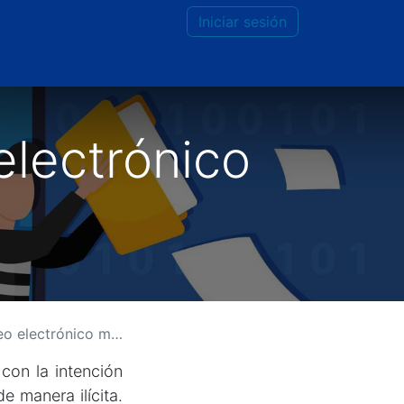
Iniciar sesión
electrónico
ectrónico malicioso
con la intención
e manera ilícita.