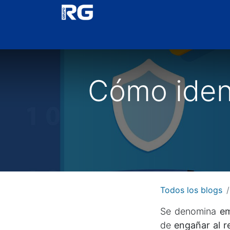
Inicio
Ticket
InnovAcción
Cursos
RG 
Cómo ident
Todos los blogs
Se denomina
ema
de
engañar al r