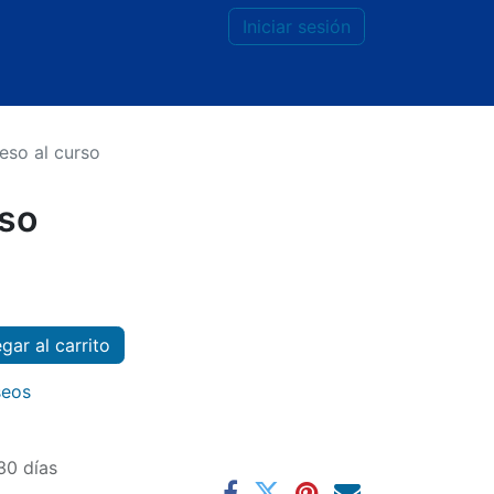
Iniciar sesión
eso al curso
rso
ar al carrito
seos
30 días