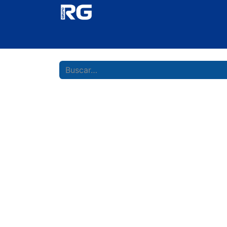
Inicio
Ticket
InnovAcción
Cursos
RG 