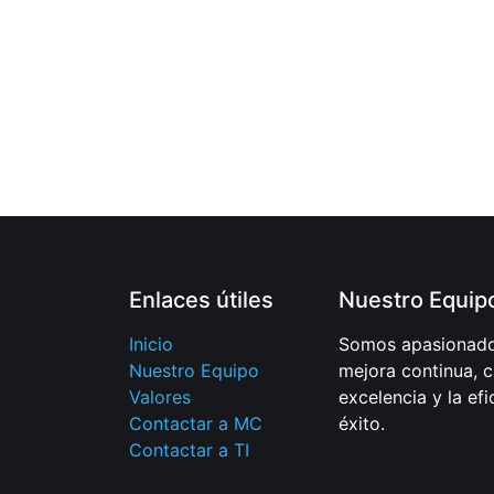
Enlaces útiles
Nuestro Equip
Inicio
Somos apasionados
Nuestro Equipo
mejora continua, 
Valores
excelencia y la ef
Contactar a MC
éxito.
Contactar a TI