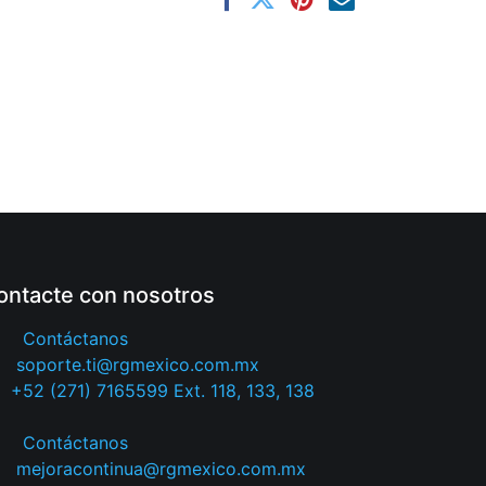
ontacte con nosotros
Contáctanos
soporte.ti@rgmexico.com.mx
+52 (271) 7165599 Ext. 118, 133, 138
Contáctanos
mejoracontinua@rgmexico.com.mx