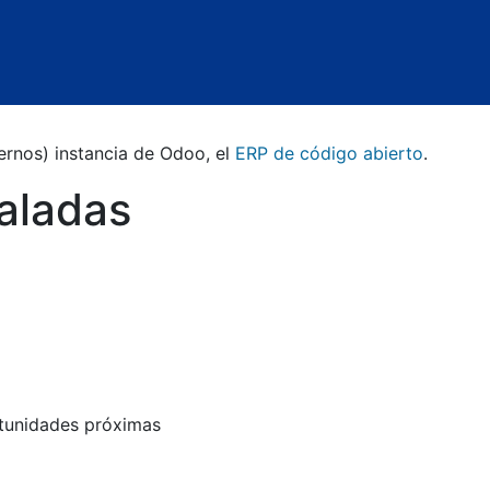
Noticias
Cita
ernos) instancia de Odoo, el
ERP de código abierto
.
taladas
rtunidades próximas